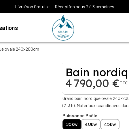
Livraison Gratuite - Réception sous 2 à 3 semaines
isations
que ovale 240x200cm
Bain nordi
4 790,00 €
TTC
Grand bain nordique ovale 240×200 
(2–3 h). Matériaux scandinaves dura
Puissance Poêle
35kw
40kw
45kw