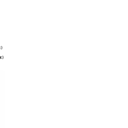
€)
€)