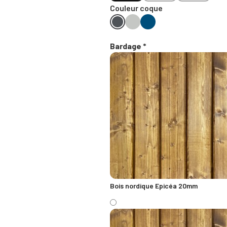
Couleur coque
Bardage *
Bois nordique Epicéa 20mm